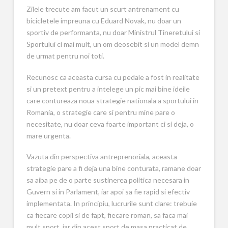
Zilele trecute am facut un scurt antrenament cu
bicicletele impreuna cu Eduard Novak, nu doar un
sportiv de performanta, nu doar Ministrul Tineretului si
Sportului ci mai mult, un om deosebit si un model demn
de urmat pentru noi toti.
Recunosc ca aceasta cursa cu pedale a fost in realitate
si un pretext pentru a intelege un pic mai bine ideile
care contureaza noua strategie nationala a sportului in
Romania, o strategie care si pentru mine pare o
necesitate, nu doar ceva foarte important ci si deja, o
mare urgenta.
Vazuta din perspectiva antreprenoriala, aceasta
strategie pare a fi deja una bine conturata, ramane doar
sa aiba pe de o parte sustinerea politica necesara in
Guvern si in Parlament, iar apoi sa fie rapid si efectiv
implementata. In principiu, lucrurile sunt clare: trebuie
ca fiecare copil si de fapt, fiecare roman, sa faca mai
mult sport, iar din acest sport de masa practicat de