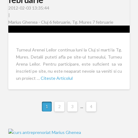
2012-02-03 13:35:44
|
Marius Ghenea - Cluj 6 februarie, Tg. Mures 7 februarie
Turneul Arenei Leilor continua luni la Cluj si marti la Tg.
Mures. Detalii puteti afla pe site-ul turneului, Turneu
Arena Leilor. Pentru participare, este suficient sa va
inscrieti pe site, nu este neaparat nevoie sa veniti si cu
un proiect …
Citeste Articolul
1
2
3
...
4