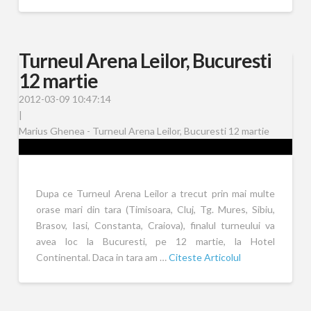
Turneul Arena Leilor, Bucuresti
12 martie
2012-03-09 10:47:14
|
Marius Ghenea - Turneul Arena Leilor, Bucuresti 12 martie
Dupa ce Turneul Arena Leilor a trecut prin mai multe
orase mari din tara (Timisoara, Cluj, Tg. Mures, Sibiu,
Brasov, Iasi, Constanta, Craiova), finalul turneului va
avea loc la Bucuresti, pe 12 martie, la Hotel
Continental. Daca in tara am …
Citeste Articolul