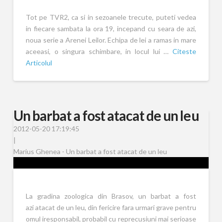
Tot pe TVR2, ca si in sezoanele trecute, puteti vedea
in fiecare sambata la ora 19, incepand cu seara de azi,
noua serie a Arenei Leilor. Echipa de lei a ramas in mare
aceeasi, o singura schimbare, in locul lui …
Citeste
Articolul
Un barbat a fost atacat de un leu
2012-05-20 17:19:45
|
Marius Ghenea - Un barbat a fost atacat de un leu
La gradina zoologica din Brasov, un barbat a fost
azi atacat de un leu, din fericire fara urmari grave pentru
omul iresponsabil, probabil cu reprecusiuni mai serioase