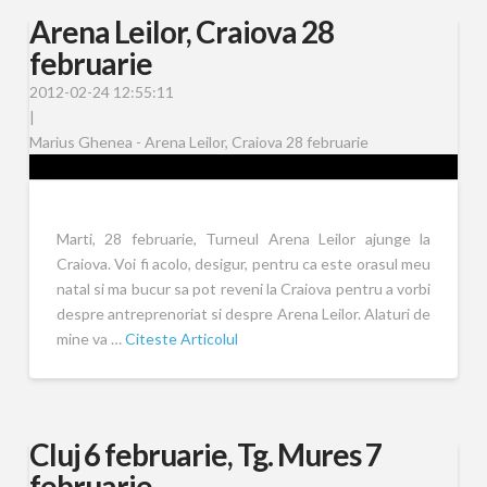
Arena Leilor, Craiova 28
februarie
2012-02-24 12:55:11
|
Marius Ghenea - Arena Leilor, Craiova 28 februarie
Marti, 28 februarie, Turneul Arena Leilor ajunge la
Craiova. Voi fi acolo, desigur, pentru ca este orasul meu
natal si ma bucur sa pot reveni la Craiova pentru a vorbi
despre antreprenoriat si despre Arena Leilor. Alaturi de
mine va …
Citeste Articolul
Cluj 6 februarie, Tg. Mures 7
februarie