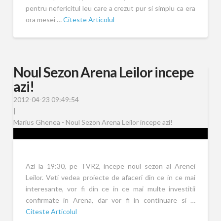
pentru nefericitul leu care a crezut pur si simplu ca era
ora mesei …
Citeste Articolul
Noul Sezon Arena Leilor incepe
azi!
2012-04-23 09:49:54
|
Marius Ghenea - Noul Sezon Arena Leilor incepe azi!
Azi la 19:30, pe TVR2, incepe noul sezon al Arenei
Leilor. Veti vedea proiecte de afaceri din ce in ce mai
interesante, vor fi din ce in ce mai multe investitii
confirmate in Arena, dar vor fi in continuare si …
Citeste Articolul